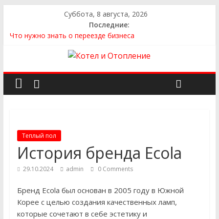
Суббота, 8 августа, 2026
Последние:
Что нужно знать о переезде бизнеса
Как выбрать квартиру
Как выбрать сантехнику и отопление для дома в
Оренбурге: советы от надёжного поставщика
Как найти идеальный каркасный дом для жизни за городом
и не ошибиться в выборе
Как найти надежного производителя и поставщика ЖБИ
для инженерных строительных проектов
Теплый пол
История бренда Ecola
29.10.2024
admin
0 Comments
Бренд Ecola был основан в 2005 году в Южной
Корее с целью создания качественных ламп,
которые сочетают в себе эстетику и