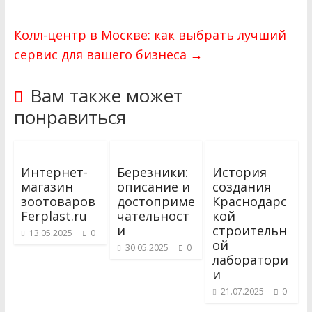
Колл-центр в Москве: как выбрать лучший
сервис для вашего бизнеса
→
Вам также может
понравиться
Интернет-
Березники:
История
магазин
описание и
создания
зоотоваров
достоприме
Краснодарс
Ferplast.ru
чательност
кой
и
строительн
13.05.2025
0
ой
30.05.2025
0
лаборатори
и
21.07.2025
0