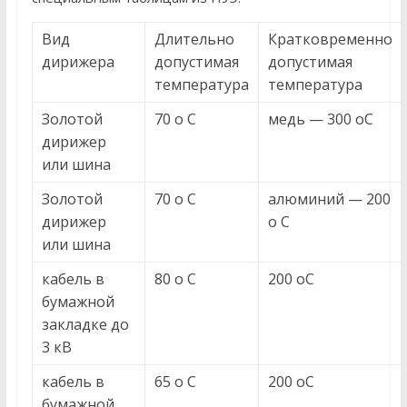
Вид
Длительно
Кратковременно
дирижера
допустимая
допустимая
температура
температура
Золотой
70 о С
медь — 300 оС
дирижер
или шина
Золотой
70 о С
алюминий — 200
дирижер
о С
или шина
кабель в
80 о С
200 оС
бумажной
закладке до
3 кВ
кабель в
65 о С
200 оС
бумажной