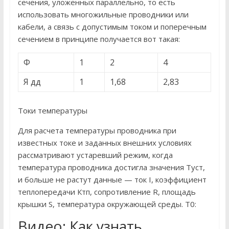
сечения, уложенных параллельно, то есть
использовать многожильные проводники или
кабели, а связь с допустимым током и поперечным
сечением в принципе получается вот такая:
Ф
1
2
4
Я дд
1
1,68
2,83
Токи температуры
Для расчета температуры проводника при
известных токе и заданных внешних условиях
рассматривают устаревший режим, когда
температура проводника достигла значения Туст,
и больше не растут данные — ток I, коэффициент
теплопередачи Ктп, сопротивление R, площадь
крышки S, температура окружающей среды. Т0:
Видео: Как узнать