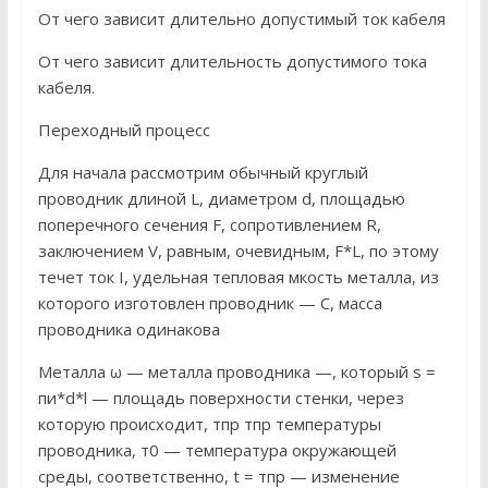
От чего зависит длительно допустимый ток кабеля
От чего зависит длительность допустимого тока
кабеля.
Переходный процесс
Для начала рассмотрим обычный круглый
проводник длиной L, диаметром d, площадью
поперечного сечения F, сопротивлением R,
заключением V, равным, очевидным, F*L, по этому
течет ток I, удельная тепловая мкость металла, из
которого изготовлен проводник — C, масса
проводника одинакова
Металла ω — металла проводника —, который s =
пи*d*l — площадь поверхности стенки, через
которую происходит, тпр тпр температуры
проводника, т0 — температура окружающей
среды, соответственно, t = тпр — изменение