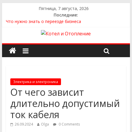
Пятница, 7 августа, 2026
Последние:
Что нужно знать о переезде бизнеса
Как выбрать квартиру
Как выбрать сантехнику и отопление для дома в
Оренбурге: советы от надёжного поставщика
Как найти идеальный каркасный дом для жизни за городом
и не ошибиться в выборе
Как найти надежного производителя и поставщика ЖБИ
для инженерных строительных проектов
Электрика и электроника
От чего зависит
длительно допустимый
ток кабеля
26.09.2024
Olga
0 Comments