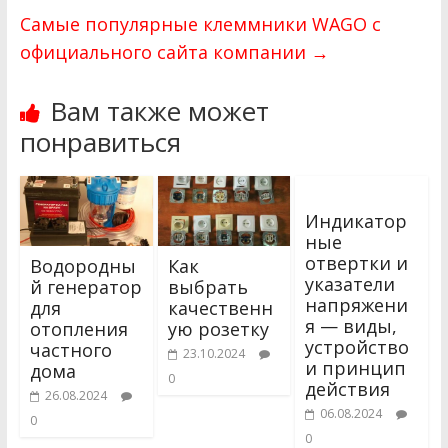
Самые популярные клеммники WAGO с
официального сайта компании
→
Вам также может
понравиться
Индикатор
ные
отвертки и
Водородны
Как
указатели
й генератор
выбрать
напряжени
для
качественн
я — виды,
отопления
ую розетку
устройство
частного
23.10.2024
и принцип
дома
0
действия
26.08.2024
06.08.2024
0
0