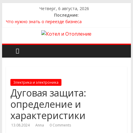
Четверг, 6 августа, 2026
Последние:
Что нужно знать о переезде бизнеса
Как выбрать квартиру
Как выбрать сантехнику и отопление для дома в
Оренбурге: советы от надёжного поставщика
Как найти идеальный каркасный дом для жизни за городом
и не ошибиться в выборе
Как найти надежного производителя и поставщика ЖБИ
для инженерных строительных проектов
Электрика и электроника
Дуговая защита:
определение и
характеристики
13.08.2024
Anna
0 Comments