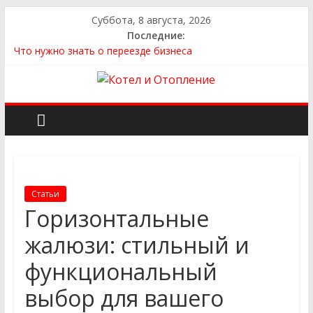
Суббота, 8 августа, 2026
Последние:
Что нужно знать о переезде бизнеса
Как выбрать квартиру
Как выбрать сантехнику и отопление для дома в
Оренбурге: советы от надёжного поставщика
Как найти идеальный каркасный дом для жизни за городом
и не ошибиться в выборе
Как найти надежного производителя и поставщика ЖБИ
для инженерных строительных проектов
Статьи
Горизонтальные
жалюзи: стильный и
функциональный
выбор для вашего