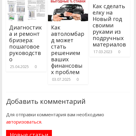
Как сделать
елку на
Новый год
своими
Диагностик
Как
руками из
а и ремонт
автоломбар
подручных
бризера:
д может
материалов
пошаговое
стать
руководств
решением
17.03.2023
0
о
ваших
финансовы
25.04.2025
0
х проблем
03.07.2025
0
Добавить комментарий
Для отправки комментария вам необходимо
авторизоваться
.
Новые статьи