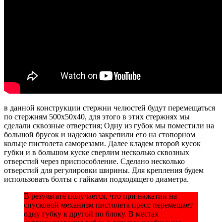
в данной конструкции стержни челюстей будут перемещаться
по стержням 500х50х40, для этого в этих стержнях мы
сделали сквозные отверстия; Одну из губок мы поместили на
большой брусок и надежно закрепили его на стопорном
кольце пистолета саморезами. Далее кладем второй кусок
губки и в большом куске сверлим несколько сквозных
отверстий через приспособление. Сделано несколько
отверстий для регулировки ширины. Для крепления будем
использовать болты с гайками подходящего диаметра.
В результате получается, что при нажатии на
спусковой механизм пистолета пресс перемещает
одну губку к другой по блоку. В местах