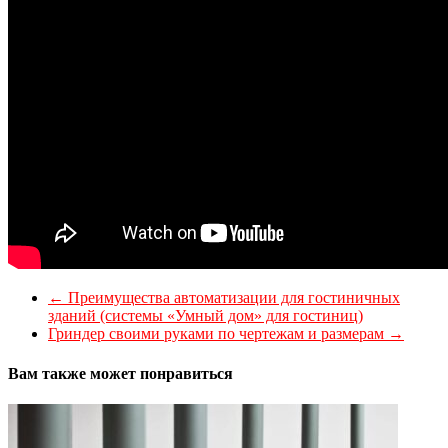
←
Преимущества автоматизации для гостиничных
зданий (системы «Умный дом» для гостиниц)
Гриндер своими руками по чертежам и размерам
→
Вам также может понравиться