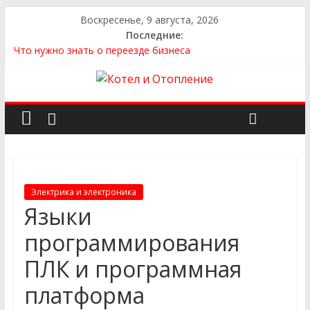
Воскресенье, 9 августа, 2026
Последние:
Что нужно знать о переезде бизнеса
Как выбрать квартиру
Как выбрать сантехнику и отопление для дома в
Оренбурге: советы от надёжного поставщика
Как найти идеальный каркасный дом для жизни за городом
и не ошибиться в выборе
Как найти надежного производителя и поставщика ЖБИ
для инженерных строительных проектов
Электрика и электроника
Языки
программирования
ПЛК и программная
платформа