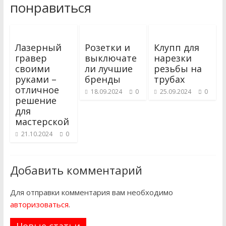
понравиться
Лазерный
Розетки и
Клупп для
гравер
выключате
нарезки
своими
ли лучшие
резьбы на
руками –
бренды
трубах
отличное
18.09.2024
0
25.09.2024
0
решение
для
мастерской
21.10.2024
0
Добавить комментарий
Для отправки комментария вам необходимо
авторизоваться
.