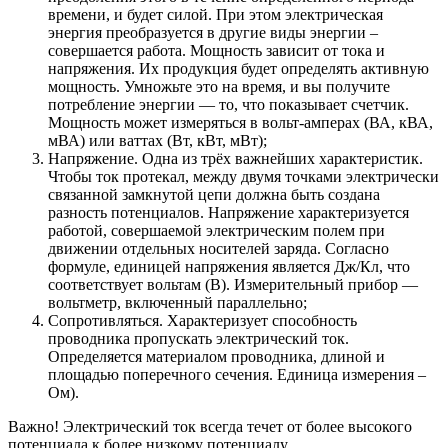
времени, и будет силой. При этом электрическая
энергия преобразуется в другие виды энергии –
совершается работа. Мощность зависит от тока и
напряжения. Их продукция будет определять активную
мощность. Умножьте это на время, и вы получите
потребление энергии — то, что показывает счетчик.
Мощность может измеряться в вольт-амперах (ВА, кВА,
мВА) или ваттах (Вт, кВт, мВт);
Напряжение. Одна из трёх важнейших характеристик.
Чтобы ток протекал, между двумя точками электрически
связанной замкнутой цепи должна быть создана
разность потенциалов. Напряжение характеризуется
работой, совершаемой электрическим полем при
движении отдельных носителей заряда. Согласно
формуле, единицей напряжения является Дж/Кл, что
соответствует вольтам (В). Измерительный прибор —
вольтметр, включенный параллельно;
Сопротивляться. Характеризует способность
проводника пропускать электрический ток.
Определяется материалом проводника, длиной и
площадью поперечного сечения. Единица измерения –
Ом).
Важно! Электрический ток всегда течет от более высокого
потенциала к более низкому потенциалу.