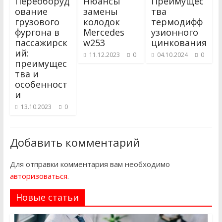
Переоборуд
Нюансы
Преимущес
ование
замены
тва
грузового
колодок
термодифф
фургона в
Mercedes
узионного
пассажирск
w253
цинкования
ий:
11.12.2023
0
04.10.2024
0
преимущес
тва и
особенност
и
13.10.2023
0
Добавить комментарий
Для отправки комментария вам необходимо
авторизоваться
.
Новые статьи