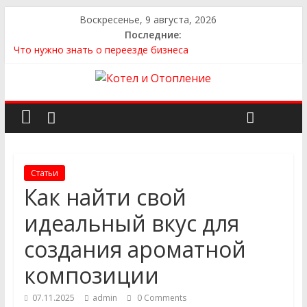
Воскресенье, 9 августа, 2026
Последние:
Что нужно знать о переезде бизнеса
Как выбрать квартиру
Как выбрать сантехнику и отопление для дома в
Оренбурге: советы от надёжного поставщика
Как найти идеальный каркасный дом для жизни за городом
и не ошибиться в выборе
Как найти надежного производителя и поставщика ЖБИ
для инженерных строительных проектов
Статьи
Как найти свой
идеальный вкус для
создания ароматной
композиции
07.11.2025
admin
0 Comments