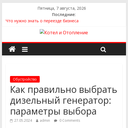
Пятница, 7 августа, 2026
Последние:
Что нужно знать о переезде бизнеса
Как выбрать квартиру
Как выбрать сантехнику и отопление для дома в
Оренбурге: советы от надёжного поставщика
Как найти идеальный каркасный дом для жизни за городом
и не ошибиться в выборе
Как найти надежного производителя и поставщика ЖБИ
для инженерных строительных проектов
Обустройство
Как правильно выбрать
дизельный генератор:
параметры выбора
27.05.2024
admin
0 Comments