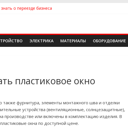
 знать о переезде бизнеса
ть квартиру
ть сантехнику и отопление для дома в Оренбурге: советы от н
 идеальный каркасный дом для жизни за городом и не ошибиться
 надежного производителя и поставщика ЖБИ для инженерных с
СТРОЙСТВО
ЭЛЕКТРИКА
МАТЕРИАЛЫ
ОБОРУДОВАНИЕ
ать пластиковое окно
 но также фурнитура, элементы монтажного шва и отделки
лнительные устройства (вентиляционные, солнцезащитные),
на производстве или включены в комплектацию изделия. В
пластиковые окна по доступной цене.