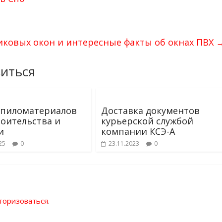
ковых окон и интересные факты об окнах ПВХ
иться
 пиломатериалов
Доставка документов
роительства и
курьерской службой
и
компании КСЭ-А
25
0
23.11.2023
0
торизоваться
.