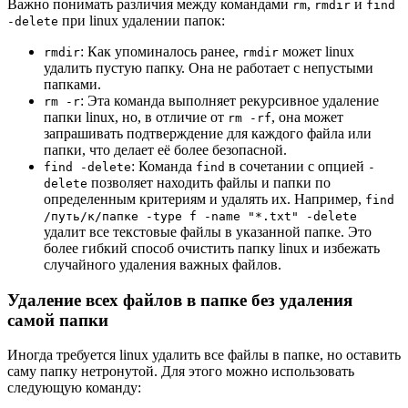
Важно понимать различия между командами
,
и
rm
rmdir
find
при linux удалении папок:
-delete
: Как упоминалось ранее,
может linux
rmdir
rmdir
удалить пустую папку. Она не работает с непустыми
папками.
: Эта команда выполняет рекурсивное удаление
rm -r
папки linux, но, в отличие от
, она может
rm -rf
запрашивать подтверждение для каждого файла или
папки, что делает её более безопасной.
: Команда
в сочетании с опцией
find -delete
find
-
позволяет находить файлы и папки по
delete
определенным критериям и удалять их. Например,
find
/путь/к/папке -type f -name "*.txt" -delete
удалит все текстовые файлы в указанной папке. Это
более гибкий способ очистить папку linux и избежать
случайного удаления важных файлов.
Удаление всех файлов в папке без удаления
самой папки
Иногда требуется linux удалить все файлы в папке, но оставить
саму папку нетронутой. Для этого можно использовать
следующую команду: