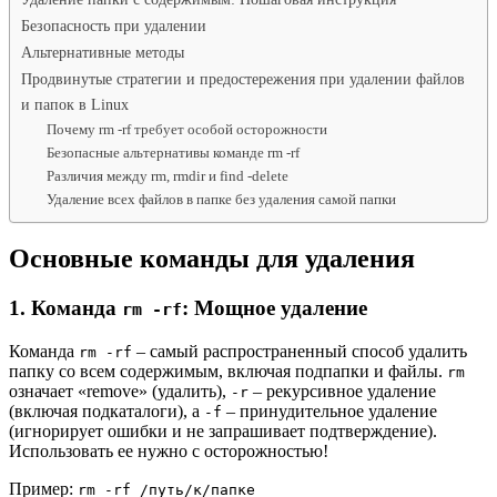
Безопасность при удалении
Альтернативные методы
Продвинутые стратегии и предостережения при удалении файлов
и папок в Linux
Почему rm -rf требует особой осторожности
Безопасные альтернативы команде rm -rf
Различия между rm, rmdir и find -delete
Удаление всех файлов в папке без удаления самой папки
Основные команды для удаления
1. Команда
: Мощное удаление
rm -rf
Команда
– самый распространенный способ удалить
rm -rf
папку со всем содержимым, включая подпапки и файлы.
rm
означает «remove» (удалить),
– рекурсивное удаление
-r
(включая подкаталоги), а
– принудительное удаление
-f
(игнорирует ошибки и не запрашивает подтверждение).
Использовать ее нужно с осторожностью!
Пример:
rm -rf /путь/к/папке