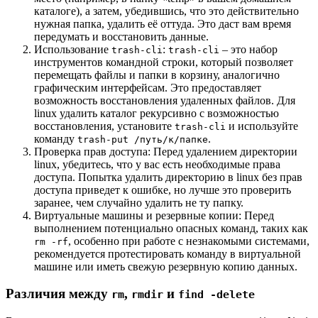
каталоге), а затем, убедившись, что это действительно
нужная папка, удалить её оттуда. Это даст вам время
передумать и восстановить данные.
Использование
:
‒ это набор
trash-cli
trash-cli
инструментов командной строки, который позволяет
перемещать файлы и папки в корзину, аналогично
графическим интерфейсам. Это предоставляет
возможность восстановления удаленных файлов. Для
linux удалить каталог рекурсивно с возможностью
восстановления, установите
и используйте
trash-cli
команду
.
trash-put /путь/к/папке
Проверка прав доступа: Перед удалением директории
linux, убедитесь, что у вас есть необходимые права
доступа. Попытка удалить директорию в linux без прав
доступа приведет к ошибке, но лучше это проверить
заранее, чем случайно удалить не ту папку.
Виртуальные машины и резервные копии: Перед
выполнением потенциально опасных команд, таких как
, особенно при работе с незнакомыми системами,
rm -rf
рекомендуется протестировать команду в виртуальной
машине или иметь свежую резервную копию данных.
Различия между
,
и
rm
rmdir
find -delete