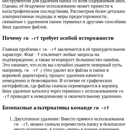
инструментом для удаления папки со всем содержимым linux.
Однако, её бездумное использование может привести к
катастрофическим последствиям. Рассмотрим более детально
альтернативные подходы и меры предосторожности,
связанные с удалением папки терминал и другими способами
linux удаление файлов.
Почему
требует особой осторожности
rm -rf
Главная проблема с
заключается в её принудительном
rm -rf
характере. Флаг
отключает любые запросы на
-f
подтверждение, а также игнорирует большинство ошибок.
Это означает, что если вы случайно укажете неверный путь,
например,
(что удалит все файлы и папки в
rm -rf /
корневой директории), процесс удаления начнется
немедленно и безвозвратно. В отличие от графических
интерфейсов, где файлы сначала перемещаются в корзину,
linux удаление каталога через терминал с использованием
rm
приводит к немедленному и окончательному удалению.
-rf
Безопасные альтернативы команде
rm -rf
Двухэтапное удаление: Вместо прямого использования
, можно сначала переместить папку в безопасное
rm -rf
место (например, в папку «temp» в вашем домашнем