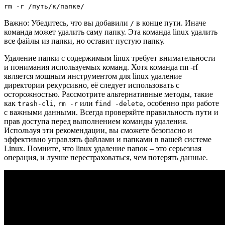
rm -r /путь/к/папке/
Важно: Убедитесь, что вы добавили
в конце пути. Иначе
/
команда может удалить саму папку. Эта команда linux удалить
все файлы из папки, но оставит пустую папку.
Удаление папки с содержимым linux требует внимательности
и понимания используемых команд. Хотя команда rm -rf
является мощным инструментом для linux удаление
директории рекурсивно, её следует использовать с
осторожностью. Рассмотрите альтернативные методы, такие
как
,
или
, особенно при работе
trash-cli
rm -r
find -delete
с важными данными. Всегда проверяйте правильность пути и
прав доступа перед выполнением команды удаления.
Используя эти рекомендации, вы сможете безопасно и
эффективно управлять файлами и папками в вашей системе
Linux. Помните, что linux удаление папок – это серьезная
операция, и лучше перестраховаться, чем потерять данные.