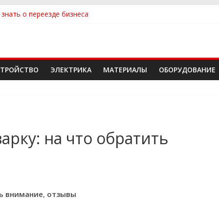
 знать о переезде бизнеса
ть квартиру
ть сантехнику и отопление для дома в Оренбурге: советы от на
 идеальный каркасный дом для жизни за городом и не ошибиться
 надежного производителя и поставщика ЖБИ для инженерных с
СТРОЙСТВО
ЭЛЕКТРИКА
МАТЕРИАЛЫ
ОБОРУДОВАНИЕ
арку: на что обратить
ть внимание
,
отзывы