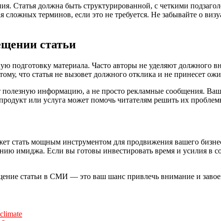
ия. Статья должна быть структурированной, с четкими подзагол
ая сложных терминов, если это не требуется. Не забывайте о ви
ещении статьи
ю подготовку материала. Часто авторы не уделяют должного в
ому, что статья не вызовет должного отклика и не принесет ожи
т полезную информацию, а не просто рекламные сообщения. Ваш
 продукт или услуга может помочь читателям решить их проблем
ет стать мощным инструментом для продвижения вашего бизнеса.
ию имиджа. Если вы готовы инвестировать время и усилия в соз
ещение статьи в СМИ — это ваш шанс привлечь внимание и завое
limate