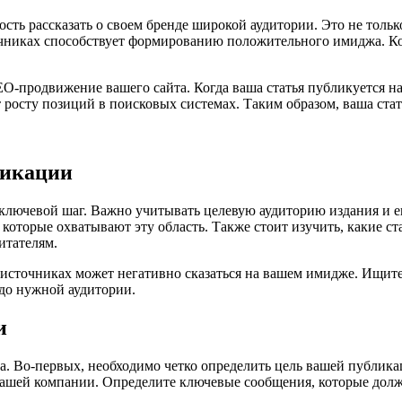
ь рассказать о своем бренде широкой аудитории. Это не только
очниках способствует формированию положительного имиджа. Ко
EO-продвижение вашего сайта. Когда ваша статья публикуется н
т росту позиций в поисковых системах. Таким образом, ваша стат
ликации
ючевой шаг. Важно учитывать целевую аудиторию издания и его
 которые охватывают эту область. Также стоит изучить, какие 
итателям.
 источниках может негативно сказаться на вашем имидже. Ищит
до нужной аудитории.
и
а. Во-первых, необходимо четко определить цель вашей публика
вашей компании. Определите ключевые сообщения, которые долж