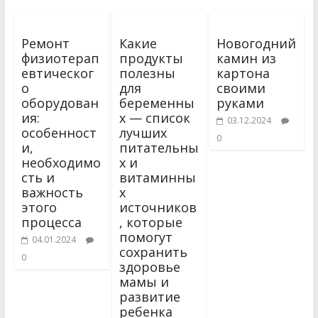
Ремонт
Какие
Новогодний
физиотерап
продукты
камин из
евтическог
полезны
картона
о
для
своими
оборудован
беременны
руками
ия:
х — список
03.12.2024
особенност
лучших
0
и,
питательны
необходимо
х и
сть и
витаминны
важность
х
этого
источников
процесса
, которые
помогут
04.01.2024
сохранить
0
здоровье
мамы и
развитие
ребенка