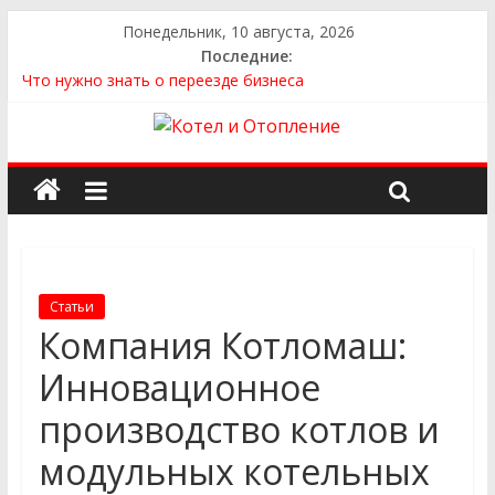
Понедельник, 10 августа, 2026
Последние:
Что нужно знать о переезде бизнеса
Как выбрать квартиру
Как выбрать сантехнику и отопление для дома в
Оренбурге: советы от надёжного поставщика
Как найти идеальный каркасный дом для жизни за городом
и не ошибиться в выборе
Как найти надежного производителя и поставщика ЖБИ
для инженерных строительных проектов
Статьи
Компания Котломаш:
Инновационное
производство котлов и
модульных котельных