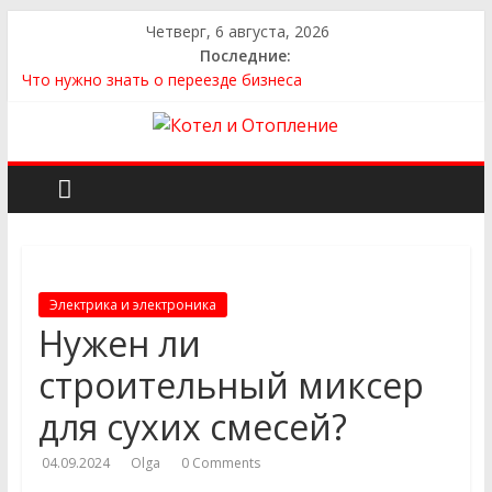
Четверг, 6 августа, 2026
Последние:
Что нужно знать о переезде бизнеса
Как выбрать квартиру
Как выбрать сантехнику и отопление для дома в
Оренбурге: советы от надёжного поставщика
Как найти идеальный каркасный дом для жизни за городом
и не ошибиться в выборе
Как найти надежного производителя и поставщика ЖБИ
для инженерных строительных проектов
Электрика и электроника
Нужен ли
строительный миксер
для сухих смесей?
04.09.2024
Olga
0 Comments