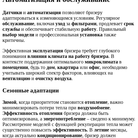
Датчики
и
автоматизация
позволяют бризеру
адаптироваться к изменяющимся условиям. Регулярное
обслуживание
, включая
уход
за
фильтрами
, продлевает
срок
службы
и обеспечивает стабильную
работу
. Правильный
выбор
модели
и профессиональная
установка
также
критичны.
Эффективная
эксплуатация
бризера требует глубокого
понимания
влияния климата на работу бризера
. В
контексте поддержания оптимального
микроклимата
в
помещении
, будь то
дом
,
квартира
или
офис
, необходимо
учитывать широкий спектр факторов, влияющих на
вентиляцию
и
очистку воздуха
.
Сезонные адаптации
Зимой
, когда приоритетом становится
отопление
, важно
минимизировать потери тепла при
воздухообмене
.
Эффективность
отопления
бризера должна быть
оптимизирована, а
энергопотребление
– сведено к минимуму.
Рассмотрение моделей с функцией рекуперации тепла может
существенно повысить
эффективность
. В
летние
месяцы,
когда актуально
кондиционирование
, бризер должен