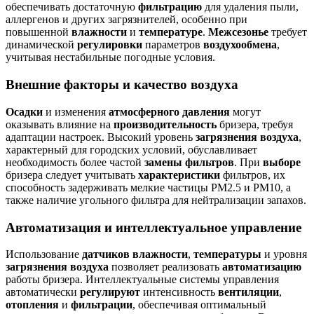
обеспечивать достаточную
фильтрацию
для удаления пыли,
аллергенов и других загрязнителей, особенно при
повышенной
влажности
и
температуре
.
Межсезонье
требует
динамической
регулировки
параметров
воздухообмена
,
учитывая нестабильные погодные условия.
Внешние факторы и качество воздуха
Осадки
и изменения
атмосферного давления
могут
оказывать влияние на
производительность
бризера, требуя
адаптации настроек. Высокий уровень
загрязнения воздуха
,
характерный для городских условий, обуславливает
необходимость более частой
замены фильтров
. При
выборе
бризера следует учитывать
характеристики
фильтров, их
способность задерживать мелкие частицы PM2.5 и PM10, а
также наличие угольного фильтра для нейтрализации запахов.
Автоматизация и интеллектуальное управление
Использование
датчиков
влажности
,
температуры
и уровня
загрязнения воздуха
позволяет реализовать
автоматизацию
работы бризера. Интеллектуальные системы управления
автоматически
регулируют
интенсивность
вентиляции
,
отопления
и
фильтрации
, обеспечивая оптимальный