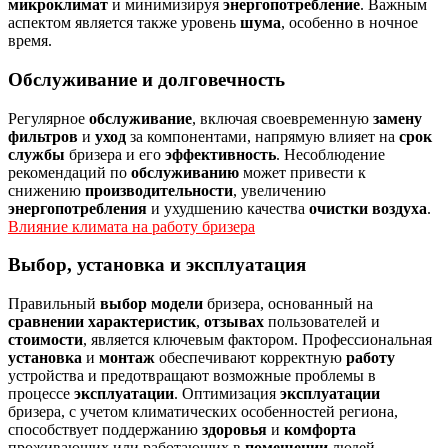
микроклимат
и минимизируя
энергопотребление
. Важным
аспектом является также уровень
шума
, особенно в ночное
время.
Обслуживание и долговечность
Регулярное
обслуживание
, включая своевременную
замену
фильтров
и
уход
за компонентами, напрямую влияет на
срок
службы
бризера и его
эффективность
. Несоблюдение
рекомендаций по
обслуживанию
может привести к
снижению
производительности
, увеличению
энергопотребления
и ухудшению качества
очистки воздуха
.
Влияние климата на работу бризера
Выбор, установка и эксплуатация
Правильный
выбор
модели
бризера, основанный на
сравнении
характеристик
,
отзывах
пользователей и
стоимости
, является ключевым фактором. Профессиональная
установка
и
монтаж
обеспечивают корректную
работу
устройства и предотвращают возможные проблемы в
процессе
эксплуатации
. Оптимизация
эксплуатации
бризера, с учетом климатических особенностей региона,
способствует поддержанию
здоровья
и
комфорта
проживающих или работающих в
помещении
людей.