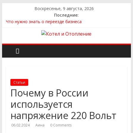
Воскресенье, 9 августа, 2026
Последние:
Что нужно знать о переезде бизнеса
Как выбрать квартиру
Как выбрать сантехнику и отопление для дома в
Оренбурге: советы от надёжного поставщика
Как найти идеальный каркасный дом для жизни за городом
и не ошибиться в выборе
Как найти надежного производителя и поставщика ЖБИ
для инженерных строительных проектов
Статьи
Почему в России
используется
напряжение 220 Вольт
06.02.2024
Аина
0 Comments