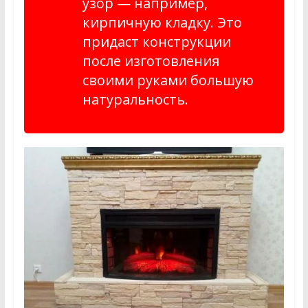
узор — например,
кирпичную кладку. Это
придаст конструкции
после изготовления
своими руками большую
натуральность.