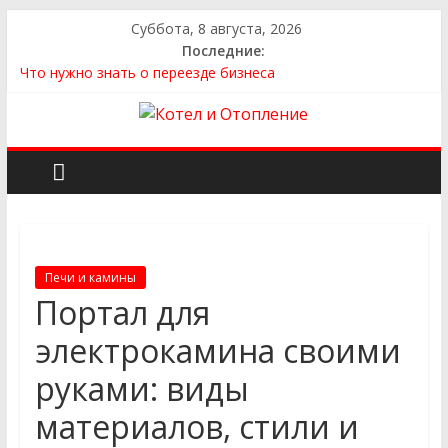
Суббота, 8 августа, 2026
Последние:
Что нужно знать о переезде бизнеса
Как выбрать квартиру
Как выбрать сантехнику и отопление для дома в
Оренбурге: советы от надёжного поставщика
Как найти идеальный каркасный дом для жизни за городом
и не ошибиться в выборе
Как найти надежного производителя и поставщика ЖБИ
для инженерных строительных проектов
Печи и камины
Портал для
электрокамина своими
руками: виды
материалов, стили и