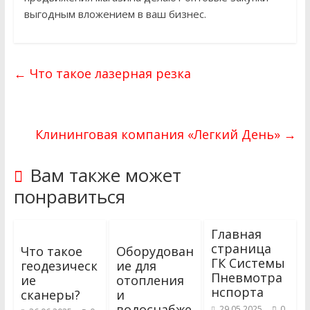
выгодным вложением в ваш бизнес.
←
Что такое лазерная резка
Клининговая компания «Легкий День»
→
Вам также может
понравиться
Главная
страница
Что такое
Оборудован
ГК Системы
геодезическ
ие для
Пневмотра
ие
отопления
нспорта
сканеры?
и
водоснабже
29.05.2025
0