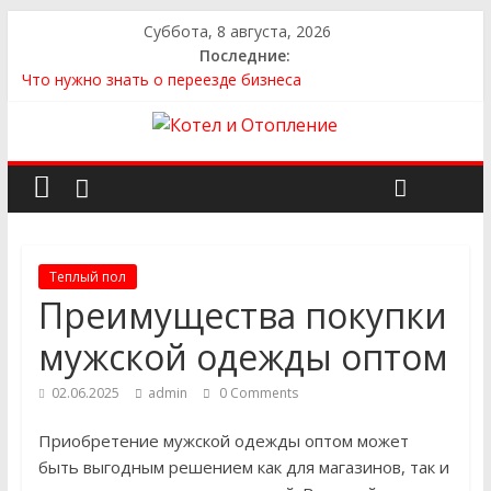
Суббота, 8 августа, 2026
Последние:
Что нужно знать о переезде бизнеса
Как выбрать квартиру
Как выбрать сантехнику и отопление для дома в
Оренбурге: советы от надёжного поставщика
Как найти идеальный каркасный дом для жизни за городом
и не ошибиться в выборе
Как найти надежного производителя и поставщика ЖБИ
для инженерных строительных проектов
Теплый пол
Преимущества покупки
мужской одежды оптом
02.06.2025
admin
0 Comments
Приобретение мужской одежды оптом может
быть выгодным решением как для магазинов, так и