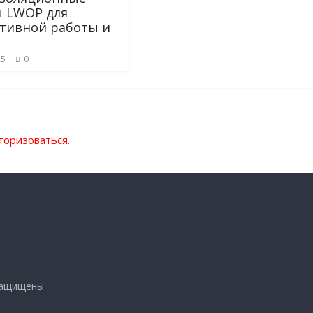
 LWOP для
тивной работы и
25
0
торизоваться
.
защищены.