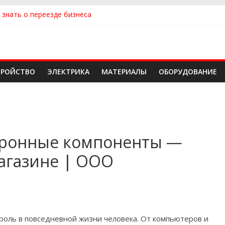
 знать о переезде бизнеса
ть квартиру
ть сантехнику и отопление для дома в Оренбурге: советы от н
 идеальный каркасный дом для жизни за городом и не ошибиться
 надежного производителя и поставщика ЖБИ для инженерных с
ТРОЙСТВО
ЭЛЕКТРИКА
МАТЕРИАЛЫ
ОБОРУДОВАНИЕ
тронные компоненты —
агазине | OOO
роль в повседневной жизни человека. От компьютеров и