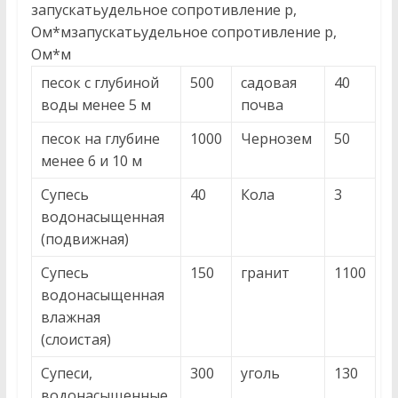
запускатьудельное сопротивление p,
Ом*мзапускатьудельное сопротивление p,
Ом*м
песок с глубиной
500
садовая
40
воды менее 5 м
почва
песок на глубине
1000
Чернозем
50
менее 6 и 10 м
Супесь
40
Кола
3
водонасыщенная
(подвижная)
Супесь
150
гранит
1100
водонасыщенная
влажная
(слоистая)
Супеси,
300
уголь
130
водонасыщенные,