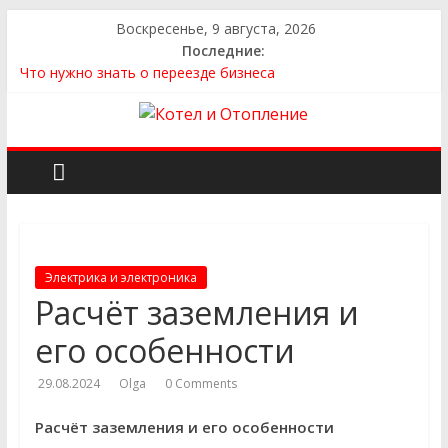
Воскресенье, 9 августа, 2026
Последние:
Что нужно знать о переезде бизнеса
Как выбрать квартиру
Как выбрать сантехнику и отопление для дома в
Оренбурге: советы от надёжного поставщика
Как найти идеальный каркасный дом для жизни за городом
и не ошибиться в выборе
Как найти надежного производителя и поставщика ЖБИ
для инженерных строительных проектов
Электрика и электроника
Расчёт заземления и
его особенности
29.08.2024
Olga
0 Comments
Расчёт заземления и его особенности