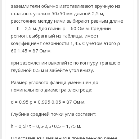
заземлители обычно изготавливают вручную из
стальных уголков 50х50 мм длиной 2,5 м,
расстояние между ними выбирают равным длине
— h = 2,5 м. Для глины ρ = 60 Ом∙м. Средний
регион, выбранный из таблицы, имеет
коэффициент сезонности 1,45. С учетом этого ρ =
60∙1,45 = 87 Ом∙м.
при заземлении выкопайте по контуру траншею
глубиной 0,5 м и забейте угол внизу.
Размер углового фланца уменьшен до
номинального диаметра электрода:
d = 0,95∙p = 0,995∙0,05 = 87 Ом∙м.
Глубина средней точки угла составит:
h = 0,5l+t = 0,5∙2,5+0,5 = 1,75 м.
Подставив эти значения в приведенную ранее