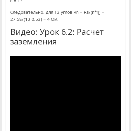
n = 13.
Следовательно, для 13 углов Rn = Rз/(n*η) =
27,58/(13∙0,53) = 4 Ом.
Видео: Урок 6.2: Расчет
заземления