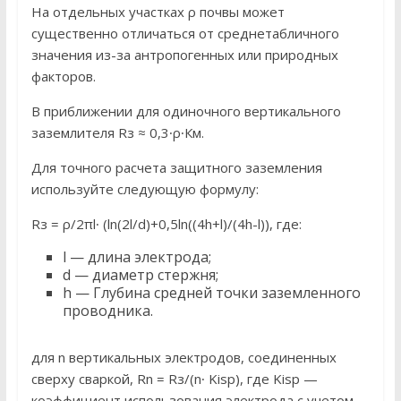
На отдельных участках ρ почвы может
существенно отличаться от среднетабличного
значения из-за антропогенных или природных
факторов.
В приближении для одиночного вертикального
заземлителя Rз ≈ 0,3∙ρ∙Км.
Для точного расчета защитного заземления
используйте следующую формулу:
Rз = ρ/2πl∙ (ln(2l/d)+0,5ln((4h+l)/(4h-l)), где:
l — длина электрода;
d — диаметр стержня;
h — Глубина средней точки заземленного
проводника.
для n вертикальных электродов, соединенных
сверху сваркой, Rn = Rз/(n∙ Kisp), где Kisp —
коэффициент использования электрода с учетом