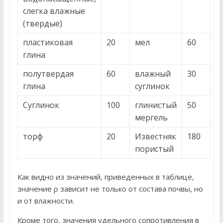
слегка влажные
(твердые)
пластиковая
20
мел
60
глина
полутвердая
60
влажный
30
глина
суглинок
Суглинок
100
глинистый
50
мергель
торф
20
Известняк
180
пористый
Как видно из значений, приведенных в таблице,
значение ρ зависит не только от состава почвы, но
и от влажности.
Кроме того, значения удельного сопротивления в