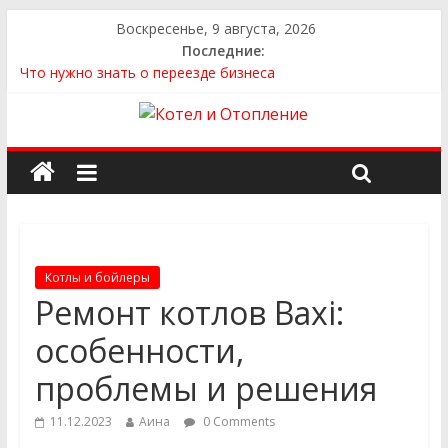
Воскресенье, 9 августа, 2026
Последние:
Что нужно знать о переезде бизнеса
Как выбрать квартиру
Как выбрать сантехнику и отопление для дома в
Оренбурге: советы от надёжного поставщика
Как найти идеальный каркасный дом для жизни за городом
и не ошибиться в выборе
Как найти надежного производителя и поставщика ЖБИ
для инженерных строительных проектов
Котлы и бойлеры
Ремонт котлов Baxi:
особенности,
проблемы и решения
11.12.2023
Аина
0 Comments