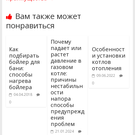
Вам также может
понравиться
Почему
падает или
Как
Особенност
растет
подбирать
и установки
давление в
бойлер для
котлов
газовом
бани:
отопления
котле:
способы
09.06.2022
причины
нагрева
0
нестабильн
бойлера
ости
04.04.2018
напора
0
способы
предупрежд
ения
проблем
21.01.2024