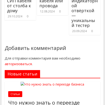
СИП кабеля
кабеля или
индикаторн
от столба к
провода
ой
дому
отвёрткой
12.08.2024
0
—
29.10.2024
0
уникальны
й тестер
20.09.2024
0
Добавить комментарий
Для отправки комментария вам необходимо
авторизоваться
.
Новые статьи
Статьи
Что нужно знать о переезде