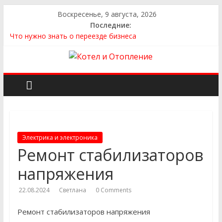
Воскресенье, 9 августа, 2026
Последние:
Что нужно знать о переезде бизнеса
Как выбрать квартиру
Как выбрать сантехнику и отопление для дома в
Оренбурге: советы от надёжного поставщика
Как найти идеальный каркасный дом для жизни за городом
и не ошибиться в выборе
Как найти надежного производителя и поставщика ЖБИ
для инженерных строительных проектов
Электрика и электроника
Ремонт стабилизаторов
напряжения
22.08.2024
Светлана
0 Comments
Ремонт стабилизаторов напряжения