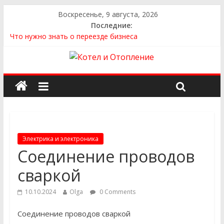
Воскресенье, 9 августа, 2026
Последние:
Что нужно знать о переезде бизнеса
Как выбрать квартиру
Как выбрать сантехнику и отопление для дома в
Оренбурге: советы от надёжного поставщика
Как найти идеальный каркасный дом для жизни за городом
и не ошибиться в выборе
Как найти надежного производителя и поставщика ЖБИ
для инженерных строительных проектов
Электрика и электроника
Соединение проводов
сваркой
10.10.2024
Olga
0 Comments
Соединение проводов сваркой