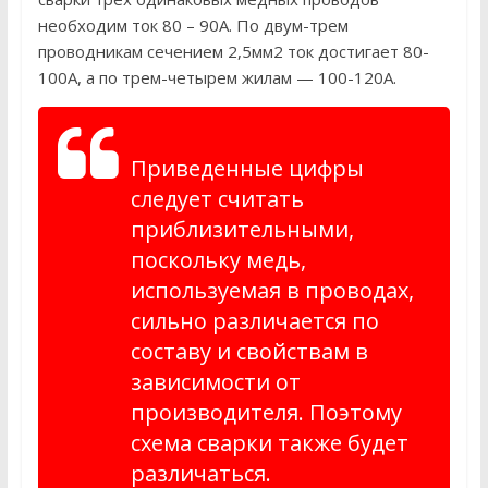
необходим ток 80 – 90А. По двум-трем
проводникам сечением 2,5мм2 ток достигает 80-
100А, а по трем-четырем жилам — 100-120А.
Приведенные цифры
следует считать
приблизительными,
поскольку медь,
используемая в проводах,
сильно различается по
составу и свойствам в
зависимости от
производителя. Поэтому
схема сварки также будет
различаться.