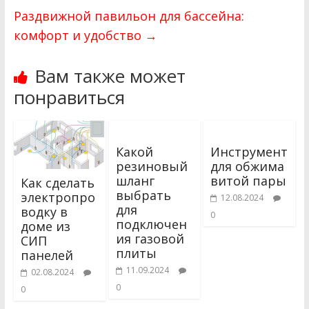
Раздвижной павильон для бассейна:
комфорт и удобство
→
Вам также может
понравиться
Какой
Инструмент
резиновый
для обжима
шланг
витой пары
Как сделать
выбрать
электропро
12.08.2024
для
водку в
0
подключен
доме из
ия газовой
СИП
плиты
панелей
11.09.2024
02.08.2024
0
0