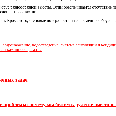
брус разнообразной высоты. Этим обеспечивается отсутствие пр
ссионального плотника.
сии. Кроме того, стеновые поверхности из современного бруса 
 водоснабжение, водоотведение, система вентиляции и кондици
та и каминного дыма
→
личных задач
е проблемы: почему мы бежим к рулетке вместо п