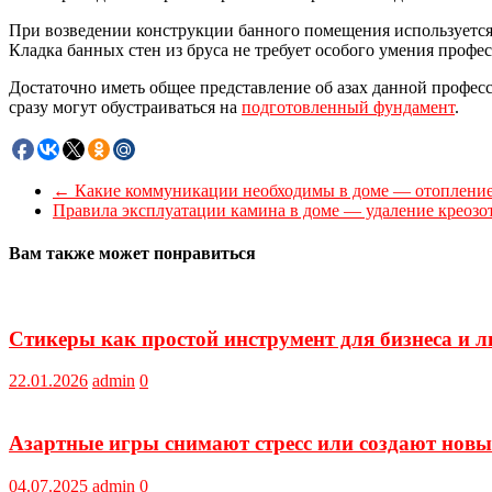
При возведении конструкции банного помещения используется 
Кладка банных стен из бруса не требует особого умения профе
Достаточно иметь общее представление об азах данной профес
сразу могут обустраиваться на
подготовленный фундамент
.
←
Какие коммуникации необходимы в доме — отопление,
Правила эксплуатации камина в доме — удаление креозо
Вам также может понравиться
Стикеры как простой инструмент для бизнеса и 
22.01.2026
admin
0
Азартные игры снимают стресс или создают новы
04.07.2025
admin
0