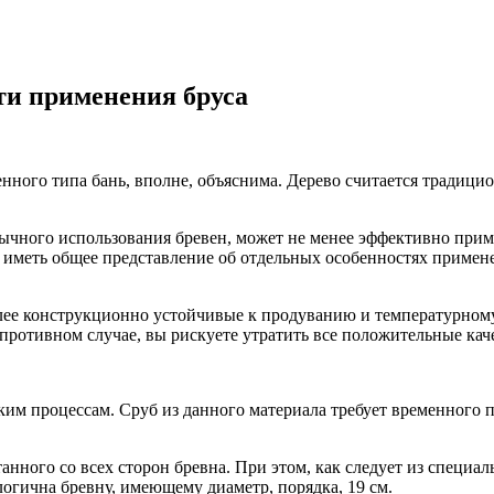
ти применения бруса
енного типа бань, вполне, объяснима. Дерево считается тради
ычного использования бревен, может не менее эффективно приме
 иметь общее представление об отдельных особенностях примене
лее конструкционно устойчивые к продуванию и температурному
ротивном случае, вы рискуете утратить все положительные каче
мким процессам. Сруб из данного материала требует временного 
нного со всех сторон бревна. При этом, как следует из специа
огична бревну, имеющему диаметр, порядка, 19 см.