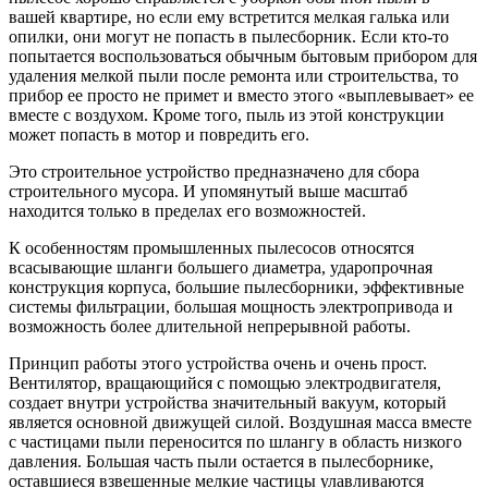
вашей квартире, но если ему встретится мелкая галька или
опилки, они могут не попасть в пылесборник. Если кто-то
попытается воспользоваться обычным бытовым прибором для
удаления мелкой пыли после ремонта или строительства, то
прибор ее просто не примет и вместо этого «выплевывает» ее
вместе с воздухом. Кроме того, пыль из этой конструкции
может попасть в мотор и повредить его.
Это строительное устройство предназначено для сбора
строительного мусора. И упомянутый выше масштаб
находится только в пределах его возможностей.
К особенностям промышленных пылесосов относятся
всасывающие шланги большего диаметра, ударопрочная
конструкция корпуса, большие пылесборники, эффективные
системы фильтрации, большая мощность электропривода и
возможность более длительной непрерывной работы.
Принцип работы этого устройства очень и очень прост.
Вентилятор, вращающийся с помощью электродвигателя,
создает внутри устройства значительный вакуум, который
является основной движущей силой. Воздушная масса вместе
с частицами пыли переносится по шлангу в область низкого
давления. Большая часть пыли остается в пылесборнике,
оставшиеся взвешенные мелкие частицы улавливаются