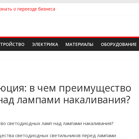
знать о переезде бизнеса
ь квартиру
ь сантехнику и отопление для дома в Оренбурге: советы от на
идеальный каркасный дом для жизни за городом и не ошибиться
 надежного производителя и поставщика ЖБИ для инженерных с
СТРОЙСТВО
ЭЛЕКТРИКА
МАТЕРИАЛЫ
ОБОРУДОВАНИЕ
юция: в чем преимущество
над лампами накаливания?
во светодиодных ламп над лампами накаливания?