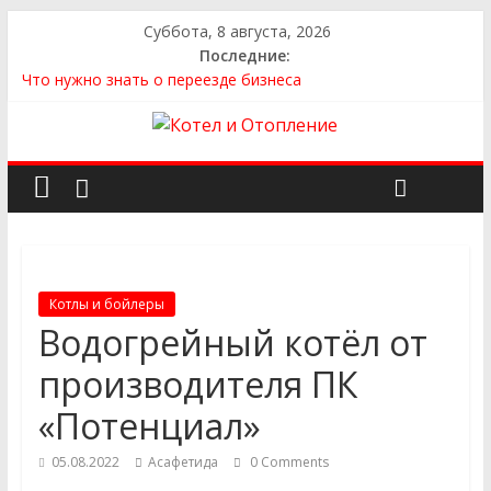
Суббота, 8 августа, 2026
Последние:
Что нужно знать о переезде бизнеса
Как выбрать квартиру
Как выбрать сантехнику и отопление для дома в
Оренбурге: советы от надёжного поставщика
Как найти идеальный каркасный дом для жизни за городом
и не ошибиться в выборе
Как найти надежного производителя и поставщика ЖБИ
для инженерных строительных проектов
Котлы и бойлеры
Водогрейный котёл от
производителя ПК
«Потенциал»
05.08.2022
Асафетида
0 Comments