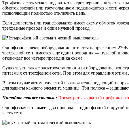
Трехфазная сеть может подавать электроэнергию как трехфазн
обмоток звездой или треугольником подключаются к сети через
позволяющий полностью отключить цепь.
Если двигатель или трансформатор имеет схему обмоток «зве
трехфазные провода и один нулевой провод.
Однофазное электрооборудование питается напряжением 220В. 
трехфазной сети имеется еще один проводник — нулевой пров
отключает все четыре проводника схема.
Существуют также электроустановки или оборудование, конст
питаемых от трехфазной сети. При этом для управления этими д
В этом случае автоматический выключатель, подающий напряж
для защиты каждого элемента машины. Три полюса – защищают
Читайте также статью:
Посмотреть закрытый профиль в ко
Однофазная сеть имеет два провода — один фазный и другой 
часть сети.