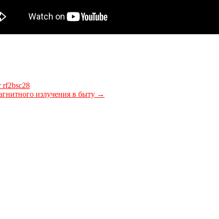
 rf2bsc28
магнитного излучения в быту
→