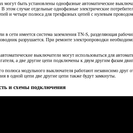
тах могут быть установлены однофазные автоматические выключ
 В этом случае отдельные однофазные электрические потребите
епей и четыре полюса для трехфазных цепей с нулевым проводом
сли в сети имеется система заземления TN-S, разделяющая рабо
проводник разрушается. При ремонте электропроводки необходим
томатические выключатели могут использоваться для автомати
гателя, а две другие цепи подключены к двум другим фазам двиг
о полюса модульного выключателя работают независимо друг от
ия в одной цепи две другие цепи также будут замкнуты.
сть и схемы подключения