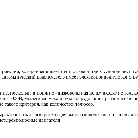
ройство, которое защищает цепи от аварийных условий эксплуат
ли автоматический выключатель имеет электроприводную констр
ие, поскольку в понятие «низковольтная цепь» входят не толь
м до 1000В, удаленные механизмы оборудования, различные вспо
е такого критерия, как количество полюсов.
арактеристики электросети для выбора количества полюсов автом
четырехполюсные двигатели.