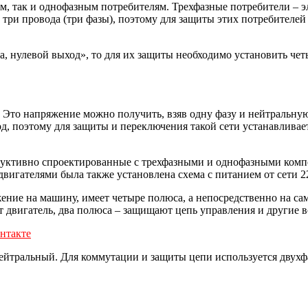
ым, так и однофазным потребителям. Трехфазные потребители – 
 три провода (три фазы), поэтому для защиты этих потребителе
зда, нулевой выход», то для их защиты необходимо установить
Это напряжение можно получить, взяв одну фазу и нейтральную 
од, поэтому для защиты и переключения такой сети устанавлив
руктивно спроектированные с трехфазными и однофазными компо
вигателями была также установлена ​​схема с питанием от сети 2
ение на машину, имеет четыре полюса, а непосредственно на с
 двигатель, два полюса – защищают цепь управления и другие
нтакте
нейтральный. Для коммутации и защиты цепи используется дву