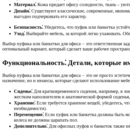
Материал⁚
Кожа придает офису солидности, ткань ‒ уютн
Дизайн⁚
Существуют классические, современные, минимал
выгодно подчеркивать его характер.
Безопасность⁚
Убедитесь, что пуфик или банкетка устойч
Уход⁚
Выбирайте мебель, за которой легко ухаживать. Оби
Выбор пуфика или банкетки для офиса ⏤ это ответственная за
оптимальный вариант, который сделает ваше рабочее простра
Функциональность⁚ Детали, которые и
Выбор пуфика или банкетки для офиса ⏤ это не просто эстетич
назначение, но и нюансы, которые сделают использование ме
Сиденье⁚
Для кратковременного сидения, например, в зон
жестким наполнителем и анатомической формой сиденья
Хранение⁚
Если требуется хранение вещей, убедитесь, ч
необходимости).
Перемещение⁚
Если пуфик или банкетка должны быть моб
колеса не должны царапать пол.
Дополнительно⁚
Для офисных пуфов и банкеток также им