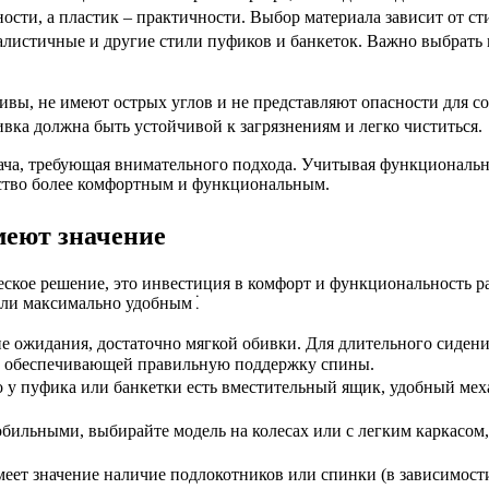
ости, а пластик ‒ практичности. Выбор материала зависит от ст
истичные и другие стили пуфиков и банкеток. Важно выбрать м
ивы, не имеют острых углов и не представляют опасности для с
вка должна быть устойчивой к загрязнениям и легко чиститься.
дача, требующая внимательного подхода. Учитывая функциональн
нство более комфортным и функциональным.
меют значение
еское решение, это инвестиция в комфорт и функциональность р
бели максимально удобным⁚
е ожидания, достаточно мягкой обивки. Для длительного сидения
, обеспечивающей правильную поддержку спины.
то у пуфика или банкетки есть вместительный ящик, удобный ме
ильными, выбирайте модель на колесах или с легким каркасом,
еет значение наличие подлокотников или спинки (в зависимости