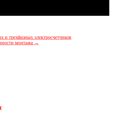
 и трехфазных электросчетчиков
енности монтажа
→
т