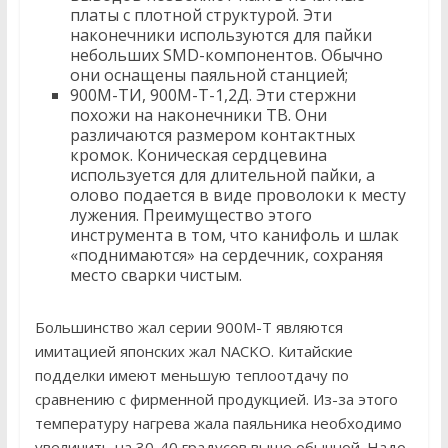
платы с плотной структурой. Эти
наконечники используются для пайки
небольших SMD-компонентов. Обычно
они оснащены паяльной станцией;
900М-ТИ, 900М-Т-1,2Д. Эти стержни
похожи на наконечники TB. Они
различаются размером контактных
кромок. Коническая сердцевина
используется для длительной пайки, а
олово подается в виде проволоки к месту
лужения. Преимущество этого
инструмента в том, что канифоль и шлак
«поднимаются» на сердечник, сохраняя
место сварки чистым.
Большинство жал серии 900M-T являются
имитацией японских жал NACKO. Китайские
подделки имеют меньшую теплоотдачу по
сравнению с фирменной продукцией. Из-за этого
температуру нагрева жала паяльника необходимо
увеличить на 30-40 градусов выше обычной. Надо