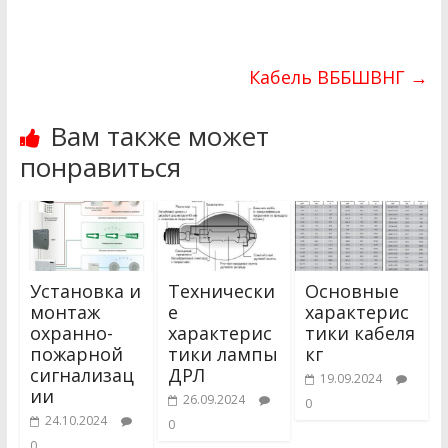
Кабель ВББШВНГ
→
Вам также может
понравиться
Установка и
Технически
Основные
монтаж
е
характерис
охранно-
характерис
тики кабеля
пожарной
тики лампы
кг
сигнализац
ДРЛ
19.09.2024
ии
26.09.2024
0
24.10.2024
0
0