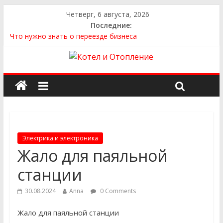
Четверг, 6 августа, 2026
Последние:
Что нужно знать о переезде бизнеса
Как выбрать квартиру
Как выбрать сантехнику и отопление для дома в
Оренбурге: советы от надёжного поставщика
Как найти идеальный каркасный дом для жизни за городом
и не ошибиться в выборе
Как найти надежного производителя и поставщика ЖБИ
для инженерных строительных проектов
Электрика и электроника
Жало для паяльной
станции
30.08.2024
Anna
0 Comments
Жало для паяльной станции