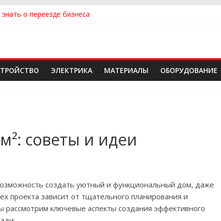
 знать о переезде бизнеса
ть квартиру
ть сантехнику и отопление для дома в Оренбурге: советы от н
 идеальный каркасный дом для жизни за городом и не ошибиться
 надежного производителя и поставщика ЖБИ для инженерных с
СТРОЙСТВО
ЭЛЕКТРИКА
МАТЕРИАЛЫ
ОБОРУДОВАНИЕ
м²: советы и идеи
 возможность создать уютный и функциональный дом, даже
пех проекта зависит от тщательного планирования и
мы рассмотрим ключевые аспекты создания эффективного
ади.