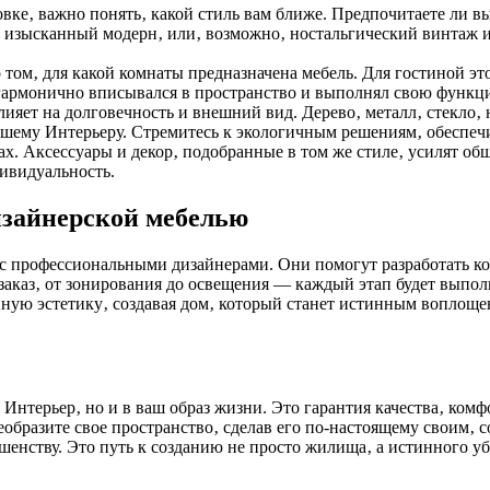
овке‚ важно понять‚ какой стиль вам ближе. Предпочитаете ли
 изысканный модерн‚ или‚ возможно‚ ностальгический винтаж и
том‚ для какой комнаты предназначена мебель. Для гостиной это
 гармонично вписывался в пространство и выполнял свою функци
ияет на долговечность и внешний вид. Дерево‚ металл‚ стекло
вашему Интерьеру. Стремитесь к экологичным решениям‚ обеспе
х. Аксессуары и декор‚ подобранные в том же стиле‚ усилят об
ивидуальность.
изайнерской мебелью
ть с профессиональными дизайнерами. Они помогут разработать
 заказ‚ от зонирования до освещения — каждый этап будет выпо
нную эстетику‚ создавая дом‚ который станет истинным воплоще
нтерьер‚ но и в ваш образ жизни. Это гарантия качества‚ комфо
еобразите свое пространство‚ сделав его по-настоящему своим
ршенству. Это путь к созданию не просто жилища‚ а истинного 