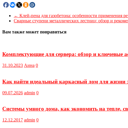
←
Клей-пена для газобетона: особенности применения ре
Сварные ступени металлических лестниц: обзор и реком
Вам также может понравиться
Комплектующие для сервера: обзор и ключевые 
31.10.2023
Аина
0
Как найти идеальный каркасный дом для жизни з
09.07.2026
admin
0
Системы умного дома, как экономить на тепле, све
12.12.2017
admin
0