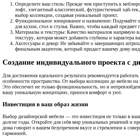
Определите ваш стиль: Прежде чем приступить к меблир
лофт‚ элегантный классический‚ футуристичный хай-тек‚
выбор коллекции‚ создавая уникальный проект.
Функциональное зонирование и назначение: Подумайте о 
для кухни, стол и стулья. Важно‚ чтобы каждый предмет
Материалы и текстуры: Качество материалов напрямую вл
текстуру‚ которая может добавить глубины и характера 
Аксессуары и декор: Не забывайте о завершающих штриха
финальным акцентом‚ который придаст вашему дому инд
Создание индивидуального проекта с д
Для достижения идеального результата рекомендуется работа
особенности пространства. От выбора коллекции до мебели на
Это обеспечит не только функциональность‚ но и непревзойде
вашу уникальную концепцию‚ принося комфорт и уют.
Инвестиция в ваш образ жизни
Выбор дизайнерской мебели — это инвестиция не только в ваш И
долгие годы. Откройте для себя мир уникальных решений и пр
дома говорит о вашем безупречном вкусе и стремлении к сове
гармонией.