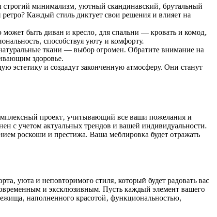
 вы строгий минимализм‚ уютный скандинавский‚ брутальный
 ретро? Каждый стиль диктует свои решения и влияет на
 может быть диван и кресло‚ для спальни — кровать и комод‚
ональность‚ способствуя уюту и комфорту.
‚ натуральные ткани — выбор огромен. Обратите внимание на
чивающим здоровье.
щую эстетику и создадут законченную атмосферу. Они станут
 комплексный проект‚ учитывающий все ваши пожелания и
лнен с учетом актуальных трендов и вашей индивидуальности.
нием роскоши и престижа. Ваша меблировка будет отражать
рта‚ уюта и неповторимого стиля‚ который будет радовать вас
‚ современным и эксклюзивным. Пусть каждый элемент вашего
убежища‚ наполненного красотой‚ функциональностью‚