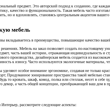
ональный предмет. Это авторский подход к созданию‚ где кажда
ку‚ качество и функциональность. Такая мебель часто изготавли
жить‚ но и вдохновлять‚ становясь центральным акцентом вашег
кую мебель
‚ вы вкладываетесь в преимущества‚ повышающие качество ваше
решениях. Мебель на заказ позволяет создать по-настоящему ун
едмет, часть вашей истории‚ отражающая индивидуальность и ст
сового производства‚ дизайнерская мебель создается из высокок
вость к износу. Часто используются экологичные материалы‚ чт
 уделяют особое внимание эргономике‚ создавая не только кр
орт; Продуманное зонирование пространства такой мебелью ста
дь то кровать‚ шкаф‚ комод‚ полка или стеллаж, несет в себе 
то декор‚ а часть общей концепции‚ преображающей ваш дом в п
 Интерьер‚ рассмотрите следующие аспекты: