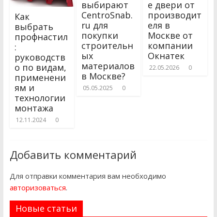
выбирают
е двери от
CentroSnab.
производит
Как
ru для
еля в
выбрать
покупки
Москве от
профнастил
строительн
компании
:
ых
Окнатек
руководств
материалов
о по видам,
22.05.2026
0
в Москве?
применени
ям и
05.05.2025
0
технологии
монтажа
12.11.2024
0
Добавить комментарий
Для отправки комментария вам необходимо
авторизоваться
.
Новые статьи