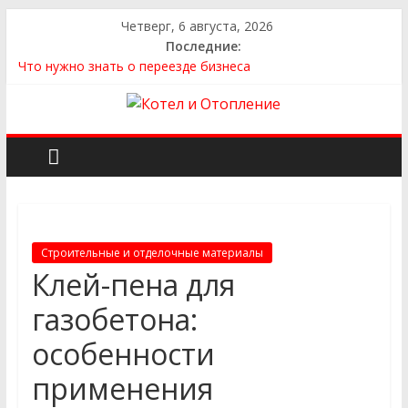
Четверг, 6 августа, 2026
Последние:
Что нужно знать о переезде бизнеса
Как выбрать квартиру
Как выбрать сантехнику и отопление для дома в
Оренбурге: советы от надёжного поставщика
Как найти идеальный каркасный дом для жизни за городом
и не ошибиться в выборе
Как найти надежного производителя и поставщика ЖБИ
для инженерных строительных проектов
Строительные и отделочные материалы
Клей-пена для
газобетона:
особенности
применения