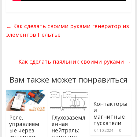
←
Как сделать своими руками генератор из
элементов Пельтье
Как сделать паяльник своими руками
→
Вам также может понравиться
Контакторы
и
магнитные
Реле,
Глухозаземл
пускатели
управляем
енная
ые через
нейтраль:
04.10.2024
0
интернет
принцип