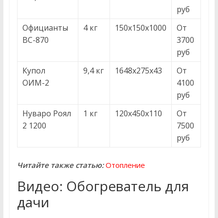
руб
Официанты
4 кг
150х150х1000
От
ВС-870
3700
руб
Купол
9,4 кг
1648x275x43
От
ОИМ-2
4100
руб
Нуваро Роял
1 кг
120x450x110
От
2 1200
7500
руб
Читайте также статью:
Отопление
Видео: Обогреватель для
дачи