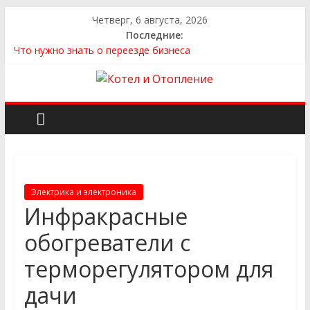
Четверг, 6 августа, 2026
Последние:
Что нужно знать о переезде бизнеса
Как выбрать квартиру
Как выбрать сантехнику и отопление для дома в
Оренбурге: советы от надёжного поставщика
Как найти идеальный каркасный дом для жизни за городом
и не ошибиться в выборе
Как найти надежного производителя и поставщика ЖБИ
для инженерных строительных проектов
Электрика и электроника
Инфракрасные
обогреватели с
терморегулятором для
дачи