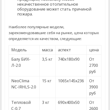
некачественное отопительное
оборудование может стать причиной
пожара.
Наиболее популярные модели,
зарекомендовавшие себя на рынке, цена которых
определяется их качеством, следующие:
Модель
масса
аспект
цена
Балу БИХ-
3,5 кг
740x180x90
От
Л-2.0
2700
руб
NeoClima
15 кг
1065x145x236
От
NC-IRHLS-2.0
3900
руб
Тепловой
3 кг
690x400x50
От
С-0,7
2600