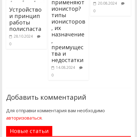
применяют
20.08.2024
ионистор?
Устройство
0
типы
и принцип
ионисторов
работы
, их
полиспаста
назначение
28.10.2024
,
0
преимущес
тва и
недостатки
14.08.2024
0
Добавить комментарий
Для отправки комментария вам необходимо
авторизоваться
.
Новые статьи