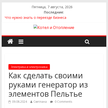
Пятница, 7 августа, 2026
Последние:
Что нужно знать о переезде бизнеса
Как выбрать квартиру
Как выбрать сантехнику и отопление для дома в
Оренбурге: советы от надёжного поставщика
Как найти идеальный каркасный дом для жизни за городом
и не ошибиться в выборе
Как найти надежного производителя и поставщика ЖБИ
для инженерных строительных проектов
Электрика и электроника
Как сделать своими
руками генератор из
элементов Пельтье
09.08.2024
Светлана
0 Comments