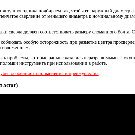
гильзу проводника подбираем так, чтобы ее наружный диаметр с
пенчатое сверление от меньшего диаметра к номинальному диаме
улки сверла должен соответствовать размеру сломанного болта
 соблюдать особую осторожность при разметке центра просверле
ы изложенным.
шить проблемы, которые раньше казались неразрешимыми. Покупк
 поломки инструмента при использовании в работе.
трубы: особенности применения и преимущества
ractor)