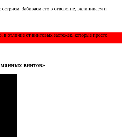
 острием. Забиваем его в отверстие, вклиниваем и
о, в отличие от винтовых застежек, которые просто
оманных винтов»