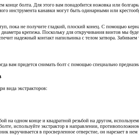
ем конце болта. Для этого вам понадобится ножовка или болгарк
мого инструмента канавки могут быть одинарными или крестообр
, пока не получите гладкий, плоский конец. С помощью керна 
о диаметра крепежа. Поскольку для откручивания винтов мы буд
спечит надежный контакт напильника с телом затвора. Забиваем
огда вам придется снимать болт с помощью специально предназна
в
ри вида экстракторов:
бой на одном конце и квадратной резьбой на другом, используе
м болте, используйте экстрактор в направлении, противоположно
мник вкручивается в просверленное отверстие, он нарезает в нем 