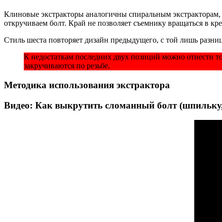
Клиновые экстракторы аналогичны спиральным экстракторам, но
откручиваем болт. Край не позволяет съемнику вращаться в кр
Стиль шеста повторяет дизайн предыдущего, с той лишь разниц
К недостаткам последних двух позиций можно отнести то,
закручиваются по резьбе.
Методика использования экстрактора
Видео: Как выкрутить сломанный болт (шпильку