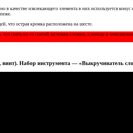
 в качестве извлекающего элемента в них используется конус с
епеже.
ей, что острая кромка расположена на шесте.
 что снять их со снятой застежки сложно, а иногда и невозможн
, винт). Набор инструмента — «Выкручиватель сл