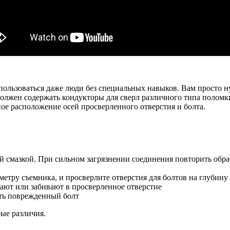
 пользоваться даже люди без специальных навыков. Вам просто н
должен содержать кондукторы для сверл различного типа поломк
ое расположение осей просверленного отверстия и болта.
смазкой. При сильном загрязнении соединения повторить обраб
тру съемника, и просверлите отверстия для болтов на глубину 
вают или забивают в просверленное отверстие
ять поврежденный болт
рые различия.