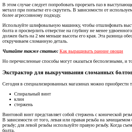
В этом случае следует попробовать прорезать паз в выступающ
металл при попытке его скрутить. В зависимости от используе
более агрессивному подходу.
Используйте шлифовальную машинку, чтобы отшлифовать выступ
болта и просверлить отверстие на глубину не менее удвоенног
должен быть на 2 мм меньше высоты его края. Эта разница обе
откручиваем сломанную деталь.
Читайте также статью:
Как выращивать ранние овощи
Но перечисленные способы могут оказаться бесполезными, и т
Экстрактор для выкручивания сломанных болто
Сегодня в специализированных магазинах можно приобрести т
Спиральный винт
клин
стержень
Винтовой винт представляет собой стержень с конической резь
В зависимости от того, левая или правая резьба на зачищаемо
резьбу; для левой резьбы используйте правую резьбу. Когда съе
болта.