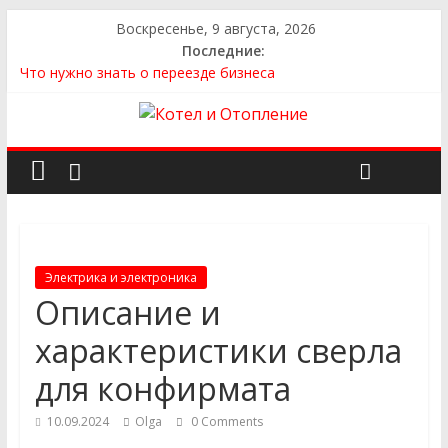
Воскресенье, 9 августа, 2026
Последние:
Что нужно знать о переезде бизнеса
Как выбрать квартиру
Как выбрать сантехнику и отопление для дома в
Оренбурге: советы от надёжного поставщика
Как найти идеальный каркасный дом для жизни за городом
и не ошибиться в выборе
Как найти надежного производителя и поставщика ЖБИ
для инженерных строительных проектов
Электрика и электроника
Описание и
характеристики сверла
для конфирмата
10.09.2024
Olga
0 Comments