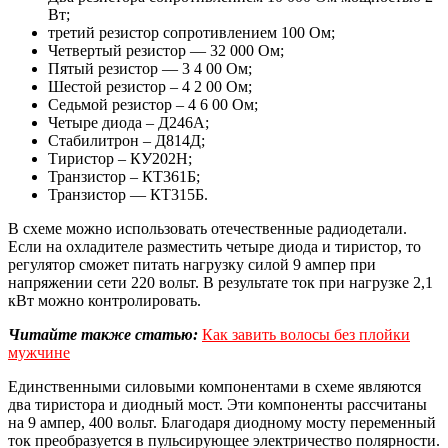
Вт;
третий резистор сопротивлением 100 Ом;
Четвертый резистор — 32 000 Ом;
Пятый резистор — 3 4 00 Ом;
Шестой резистор – 4 2 00 Ом;
Седьмой резистор – 4 6 00 Ом;
Четыре диода – Д246А;
Стабилитрон – Д814Д;
Тиристор – КУ202Н;
Транзистор – КТ361Б;
Транзистор — КТ315Б.
В схеме можно использовать отечественные радиодетали.
Если на охладителе разместить четыре диода и тиристор, то
регулятор сможет питать нагрузку силой 9 ампер при
напряжении сети 220 вольт. В результате ток при нагрузке 2,1
кВт можно контролировать.
Читайте также статью:
Как завить волосы без плойки
мужчине
Единственными силовыми компонентами в схеме являются
два тиристора и диодный мост. Эти компоненты рассчитаны
на 9 ампер, 400 вольт. Благодаря диодному мосту переменный
ток преобразуется в пульсирующее электричество полярности.