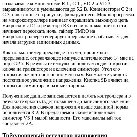
создаваемые компонентами R 1 , C 1 , VD 2 и VD 3,
выравниваются и уменьшаются до 5,2 В. Конденсаторы С 2 и
С 3, показанные на рисунке, фильтруют его. Микропрограмма
на микроконтроллере начинает опрашивать выходную цепь
микросхемы D1 и резистора R3 и если напряжение от сети
начинает пересекать ноль, таймер TMRO на
микроконтроллере генерирует прерывание срабатывает для
начала загрузки записанных данных.
Как только таймер прекращает отсчет, происходит
прерывание, отправляющее импульс длительностью 14 мкс на
порт GP 5. В результате импульс используется для открытия
ключа на транзисторе и включения симистора. Угол его
открытия начнет постепенно меняться. Вы можете увидеть
постепенное увеличение напряжения. Кнопка SB влияет на
открытие симистора в разные стороны.
Полученные данные записываются в память контроллера и в
результате яркость будет повышена до записанного значения.
Для подавления скачков напряжения выше заданной нормы
используется R 2. В предлагаемой схеме использован
симистор VS 1 малой мощности. Его максимальный ток
составляет 2А.
Трёхуровневый регулятор напряжения