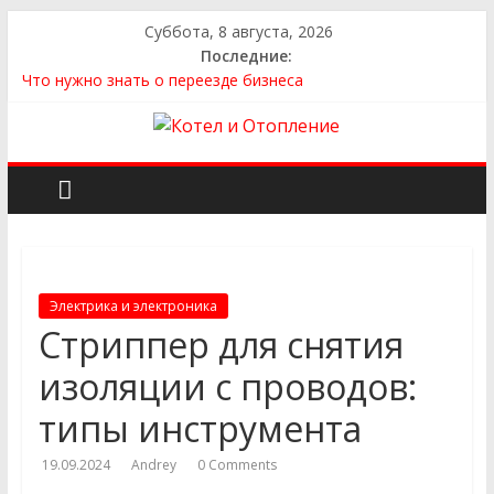
Суббота, 8 августа, 2026
Последние:
Что нужно знать о переезде бизнеса
Как выбрать квартиру
Как выбрать сантехнику и отопление для дома в
Оренбурге: советы от надёжного поставщика
Как найти идеальный каркасный дом для жизни за городом
и не ошибиться в выборе
Как найти надежного производителя и поставщика ЖБИ
для инженерных строительных проектов
Электрика и электроника
Стриппер для снятия
изоляции с проводов:
типы инструмента
19.09.2024
Andrey
0 Comments